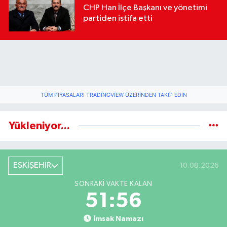
CHP Han İlçe Başkanı ve yönetimi
partiden istifa etti
TÜM PIYASALARI TRADINGVIEW ÜZERINDEN TAKIP EDIN
Yükleniyor...
ESKİŞEHİR
10.08.2026
SONRAKI VAKTE KALAN
51:55
İmsak Namazı