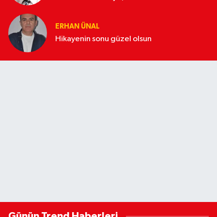
ERHAN ÜNAL
Hikayenin sonu güzel olsun
Günün Trend Haberleri