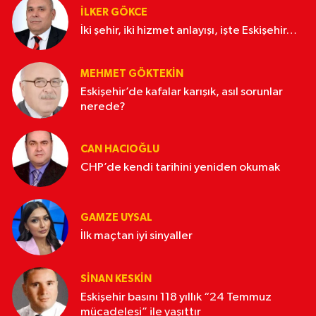
İLKER GÖKCE
İki şehir, iki hizmet anlayışı, işte Eskişehir…
MEHMET GÖKTEKIN
Eskişehir’de kafalar karışık, asıl sorunlar
nerede?
CAN HACIOĞLU
CHP’de kendi tarihini yeniden okumak
GAMZE UYSAL
İlk maçtan iyi sinyaller
SINAN KESKIN
Eskişehir basını 118 yıllık “24 Temmuz
mücadelesi” ile yaşıttır