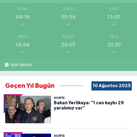
İMSAK
GÜNEŞ
ÖĞLE
04:19
05:56
13:07
İKINDI
AKŞAM
YATSI
16:56
20:07
21:37
Aylık Vakitler
Geçen Yıl Bugün
10 Ağustos 2025
ASAYİŞ
Bakan Yerlikaya: "1 can kaybı 29
yaralımız var"
ASAYİŞ