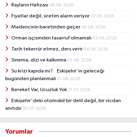
Rayların Hafızası
08.08.2026
Fiyatlar değil, üretim alarm veriyor
07.08.2026
Madencinin baretinden geçer
06.08.2026
Orman işçisinden tasarruf olmamalı
05.08.2026
Tarih tekerrür etmez, ders verir
04.08.2026
Sinema, dizi ve kalkınma
03.08.2026
Su krizi kapıda mı? Eskişehir'in geleceği
bugünden planlanmalı
01.08.2026
Bereket Var, Ucuzluk Yok
31.07.2026
Eskişehir'deki otomobil bir delil değil, bir vicdan
anıtıdır
30.07.2026
Yorumlar