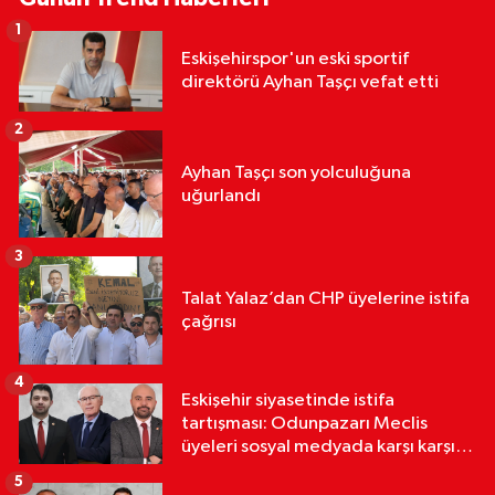
1
Eskişehirspor'un eski sportif
direktörü Ayhan Taşçı vefat etti
2
Ayhan Taşçı son yolculuğuna
uğurlandı
3
Talat Yalaz’dan CHP üyelerine istifa
çağrısı
4
Eskişehir siyasetinde istifa
tartışması: Odunpazarı Meclis
üyeleri sosyal medyada karşı karşıya
geldi
5