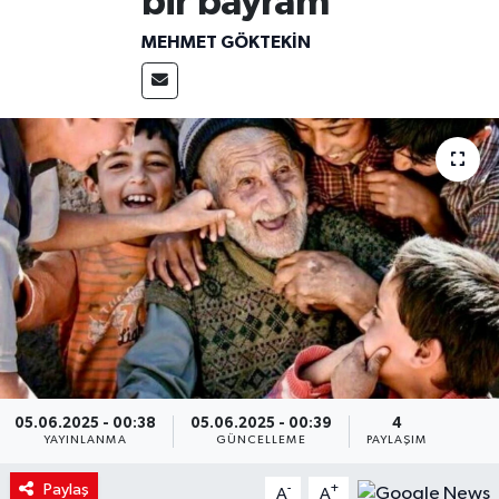
bir bayram
MEHMET GÖKTEKIN
05.06.2025 - 00:38
05.06.2025 - 00:39
4
YAYINLANMA
GÜNCELLEME
PAYLAŞIM
Paylaş
-
+
A
A