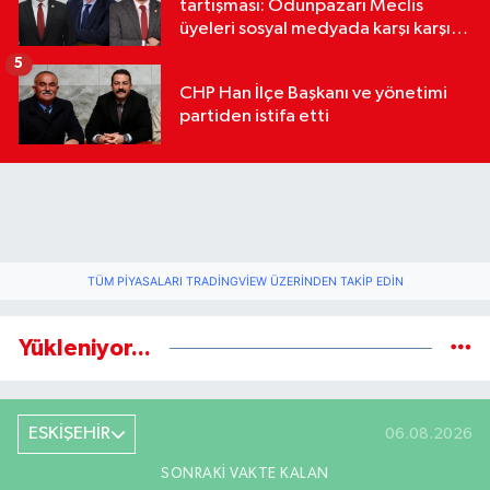
tartışması: Odunpazarı Meclis
üyeleri sosyal medyada karşı karşıya
geldi
5
CHP Han İlçe Başkanı ve yönetimi
partiden istifa etti
TÜM PIYASALARI TRADINGVIEW ÜZERINDEN TAKIP EDIN
Yükleniyor...
ESKİŞEHİR
06.08.2026
SONRAKI VAKTE KALAN