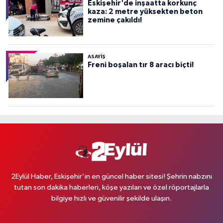
Eskişehir'de inşaatta korkunç
kaza: 2 metre yüksekten beton
zemine çakıldı!
ASAYİŞ
Freni boşalan tır 8 aracı biçti!
2Eylül Haber, Eskişehir’in en güncel haber sitesi! Şehrin nabzını
tutan son dakika haberleri, köşe yazıları ve özel röportajlarla
bilgiye hızlı ve güvenilir şekilde ulaşın.