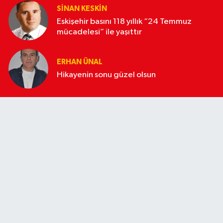
SINAN KESKIN
Eskişehir basını 118 yıllık “24 Temmuz
mücadelesi” ile yaşıttır
ERHAN ÜNAL
Hikayenin sonu güzel olsun