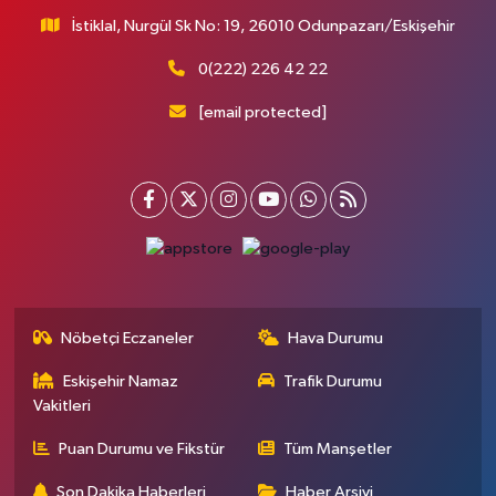
İstiklal, Nurgül Sk No: 19, 26010 Odunpazarı/Eskişehir
0(222) 226 42 22
[email protected]
Nöbetçi Eczaneler
Hava Durumu
Eskişehir Namaz
Trafik Durumu
Vakitleri
Puan Durumu ve Fikstür
Tüm Manşetler
Son Dakika Haberleri
Haber Arşivi