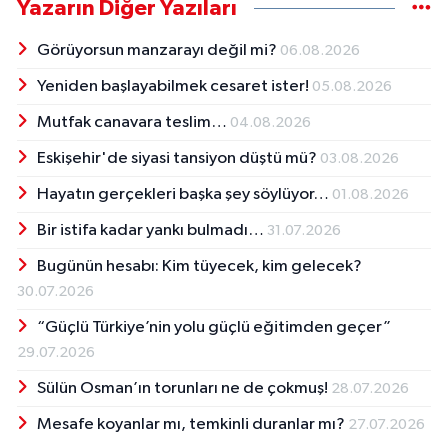
Yazarın Diğer Yazıları
Görüyorsun manzarayı değil mi?
06.08.2026
Yeniden başlayabilmek cesaret ister!
05.08.2026
Mutfak canavara teslim…
04.08.2026
Eskişehir'de siyasi tansiyon düştü mü?
03.08.2026
Hayatın gerçekleri başka şey söylüyor…
01.08.2026
Bir istifa kadar yankı bulmadı…
31.07.2026
Bugünün hesabı: Kim tüyecek, kim gelecek?
30.07.2026
“Güçlü Türkiye’nin yolu güçlü eğitimden geçer”
29.07.2026
Sülün Osman’ın torunları ne de çokmuş!
28.07.2026
Mesafe koyanlar mı, temkinli duranlar mı?
27.07.2026