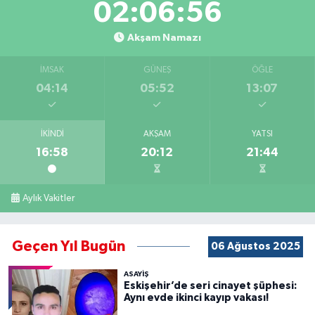
02:06:55
Akşam Namazı
İMSAK
GÜNEŞ
ÖĞLE
04:14
05:52
13:07
İKINDI
AKŞAM
YATSI
16:58
20:12
21:44
Aylık Vakitler
Geçen Yıl Bugün
06 Ağustos 2025
ASAYİŞ
Eskişehir’de seri cinayet şüphesi:
Aynı evde ikinci kayıp vakası!