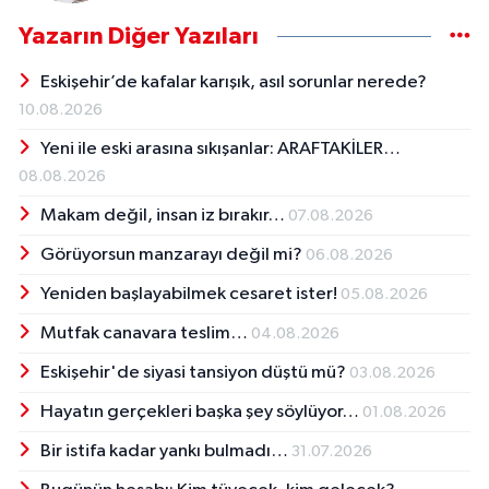
Yazarın Diğer Yazıları
Eskişehir’de kafalar karışık, asıl sorunlar nerede?
10.08.2026
Yeni ile eski arasına sıkışanlar: ARAFTAKİLER…
08.08.2026
Makam değil, insan iz bırakır…
07.08.2026
Görüyorsun manzarayı değil mi?
06.08.2026
Yeniden başlayabilmek cesaret ister!
05.08.2026
Mutfak canavara teslim…
04.08.2026
Eskişehir'de siyasi tansiyon düştü mü?
03.08.2026
Hayatın gerçekleri başka şey söylüyor…
01.08.2026
Bir istifa kadar yankı bulmadı…
31.07.2026