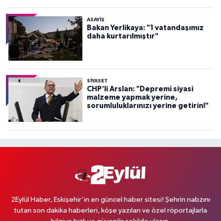
ASAYİŞ
Bakan Yerlikaya: "1 vatandaşımız
daha kurtarılmıştır"
SİYASET
CHP'li Arslan: "Depremi siyasi
malzeme yapmak yerine,
sorumluluklarınızı yerine getirin!"
2Eylül Haber, Eskişehir’in en güncel haber sitesi! Şehrin nabzını
tutan son dakika haberleri, köşe yazıları ve özel röportajlarla