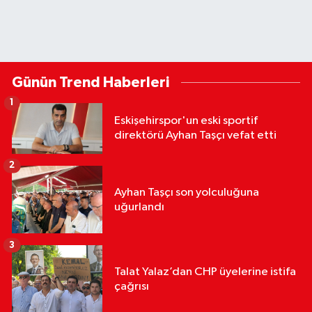
Günün Trend Haberleri
1
Eskişehirspor'un eski sportif
direktörü Ayhan Taşçı vefat etti
2
Ayhan Taşçı son yolculuğuna
uğurlandı
3
Talat Yalaz’dan CHP üyelerine istifa
çağrısı