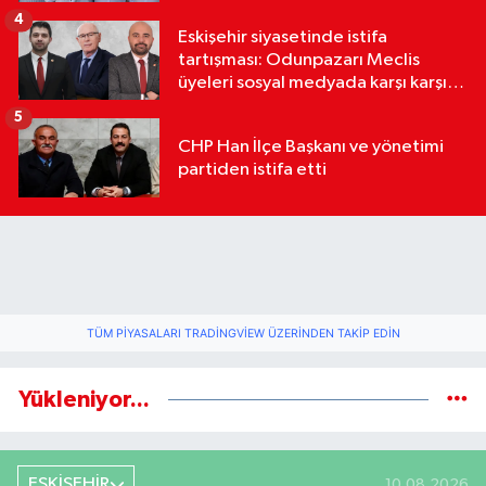
4
Eskişehir siyasetinde istifa
tartışması: Odunpazarı Meclis
üyeleri sosyal medyada karşı karşıya
geldi
5
CHP Han İlçe Başkanı ve yönetimi
partiden istifa etti
TÜM PIYASALARI TRADINGVIEW ÜZERINDEN TAKIP EDIN
Yükleniyor...
ESKİŞEHİR
10.08.2026