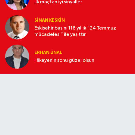
İlk maçtan iyi sinyaller
SINAN KESKIN
Eskişehir basını 118 yıllık “24 Temmuz
mücadelesi” ile yaşıttır
ERHAN ÜNAL
Hikayenin sonu güzel olsun