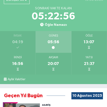
SONRAKI VAKTE KALAN
05:22:55
Öğle Namazı
İMSAK
GÜNEŞ
ÖĞLE
04:19
05:56
13:07
İKINDI
AKŞAM
YATSI
16:56
20:07
21:37
Aylık Vakitler
Geçen Yıl Bugün
10 Ağustos 2025
ASAYİŞ