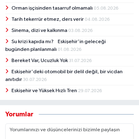
Orman işçisinden tasarruf olmamalı
05.08.2026
Tarih tekerrür etmez, ders verir
04.08.2026
Sinema, dizi ve kalkınma
03.08.2026
Su krizi kapıda mı? Eskişehir'in geleceği
bugünden planlanmalı
01.08.2026
Bereket Var, Ucuzluk Yok
31.07.2026
Eskişehir'deki otomobil bir delil değil, bir vicdan
anıtıdır
30.07.2026
Eskişehir ve Yüksek Hızlı Tren
29.07.2026
Yorumlar