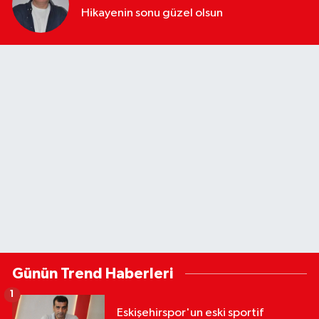
Hikayenin sonu güzel olsun
Günün Trend Haberleri
1
Eskişehirspor'un eski sportif