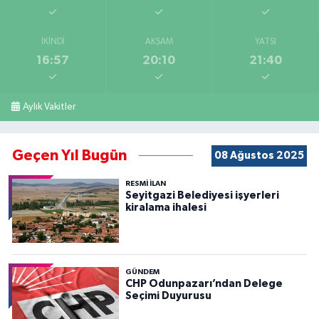
İKINDI
AKŞAM
YATSI
16:57
20:10
21:40
Aylık Vakitler
Geçen Yıl Bugün
08 Ağustos 2025
RESMİ İLAN
Seyitgazi Belediyesi işyerleri
kiralama ihalesi
GÜNDEM
CHP Odunpazarı’ndan Delege
Seçimi Duyurusu