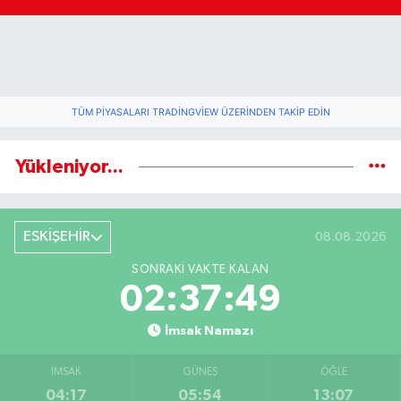
TÜM PIYASALARI TRADINGVIEW ÜZERINDEN TAKIP EDIN
Yükleniyor...
ESKİŞEHİR
08.08.2026
SONRAKI VAKTE KALAN
02:37:49
İmsak Namazı
İMSAK
GÜNEŞ
ÖĞLE
04:17
05:54
13:07