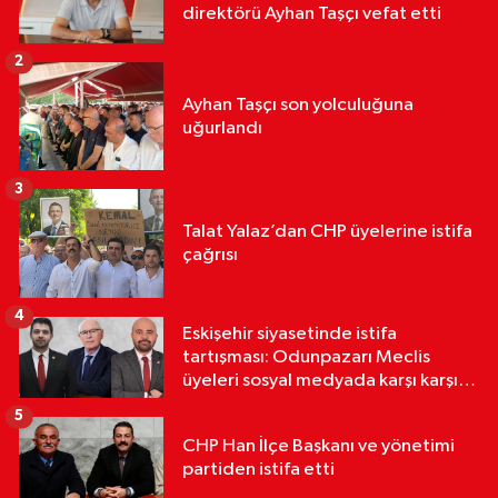
direktörü Ayhan Taşçı vefat etti
2
Ayhan Taşçı son yolculuğuna
uğurlandı
3
Talat Yalaz’dan CHP üyelerine istifa
çağrısı
4
Eskişehir siyasetinde istifa
tartışması: Odunpazarı Meclis
üyeleri sosyal medyada karşı karşıya
geldi
5
CHP Han İlçe Başkanı ve yönetimi
partiden istifa etti