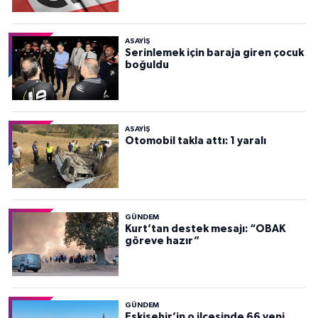
ASAYİŞ
Serinlemek için baraja giren çocuk
boğuldu
ASAYİŞ
Otomobil takla attı: 1 yaralı
GÜNDEM
Kurt’tan destek mesajı: “OBAK
göreve hazır”
GÜNDEM
Eskişehir’in o ilçesinde 66 yeni