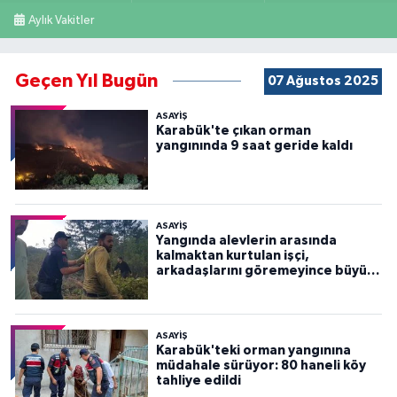
Aylık Vakitler
Geçen Yıl Bugün
07 Ağustos 2025
ASAYİŞ
Karabük'te çıkan orman
yangınında 9 saat geride kaldı
ASAYİŞ
Yangında alevlerin arasında
kalmaktan kurtulan işçi,
arkadaşlarını göremeyince büyük
panik yaşadı
ASAYİŞ
Karabük'teki orman yangınına
müdahale sürüyor: 80 haneli köy
tahliye edildi