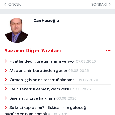
ÖNCEKI
SONRAKI
Can Hacıoğlu
Yazarın Diğer Yazıları
Fiyatlar değil, üretim alarm veriyor
07.08.2026
Madencinin baretinden geçer
06.08.2026
Orman işçisinden tasarruf olmamalı
05.08.2026
Tarih tekerrür etmez, ders verir
04.08.2026
Sinema, dizi ve kalkınma
03.08.2026
Su krizi kapıda mı? Eskişehir'in geleceği
bugünden planlanmalı
01.08.2026