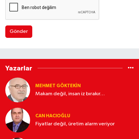
Gönder
Yazarlar
MEHMET GÖKTEKIN
Makam değil, insan iz bırakır…
CAN HACIOĞLU
Fiyatlar değil, üretim alarm veriyor