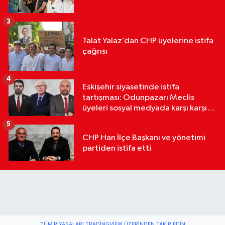
3
Talat Yalaz’dan CHP üyelerine istifa
çağrısı
4
Eskişehir siyasetinde istifa
tartışması: Odunpazarı Meclis
üyeleri sosyal medyada karşı karşıya
geldi
5
CHP Han İlçe Başkanı ve yönetimi
partiden istifa etti
TÜM PIYASALARI TRADINGVIEW ÜZERINDEN TAKIP EDIN