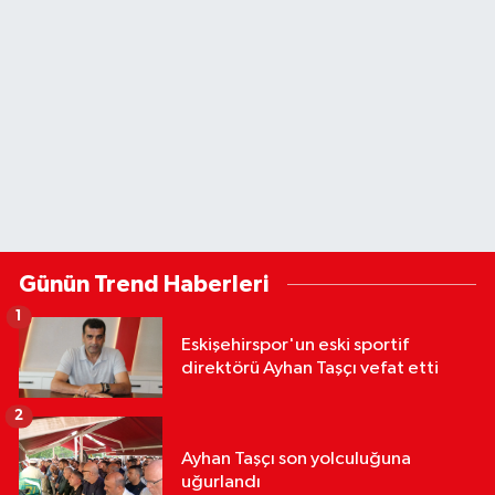
Günün Trend Haberleri
1
Eskişehirspor'un eski sportif
direktörü Ayhan Taşçı vefat etti
2
Ayhan Taşçı son yolculuğuna
uğurlandı