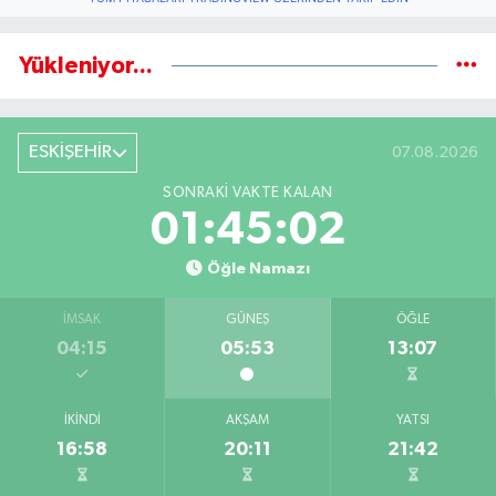
Yükleniyor...
ESKİŞEHİR
07.08.2026
SONRAKI VAKTE KALAN
01:45:01
Öğle Namazı
İMSAK
GÜNEŞ
ÖĞLE
04:15
05:53
13:07
İKINDI
AKŞAM
YATSI
16:58
20:11
21:42