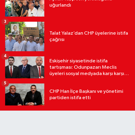
uğurlandı
3
Talat Yalaz’dan CHP üyelerine istifa
çağrısı
4
Eskişehir siyasetinde istifa
tartışması: Odunpazarı Meclis
üyeleri sosyal medyada karşı karşıya
geldi
5
CHP Han İlçe Başkanı ve yönetimi
partiden istifa etti