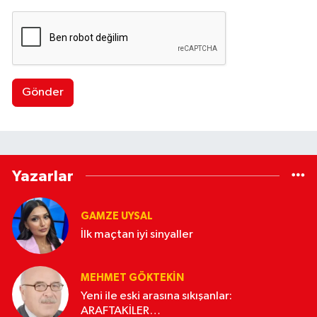
Gönder
Yazarlar
GAMZE UYSAL
İlk maçtan iyi sinyaller
MEHMET GÖKTEKIN
Yeni ile eski arasına sıkışanlar:
ARAFTAKİLER…