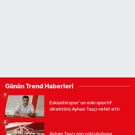
Günün Trend Haberleri
1
Eskişehirspor'un eski sportif
direktörü Ayhan Taşçı vefat etti
2
Ayhan Taşçı son yolculuğuna