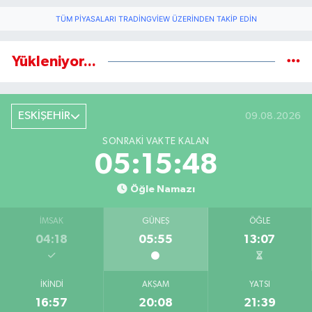
TÜM PIYASALARI TRADINGVIEW ÜZERINDEN TAKIP EDIN
Yükleniyor...
ESKİŞEHİR
09.08.2026
SONRAKI VAKTE KALAN
05:15:47
Öğle Namazı
İMSAK
GÜNEŞ
ÖĞLE
04:18
05:55
13:07
İKINDI
AKŞAM
YATSI
16:57
20:08
21:39