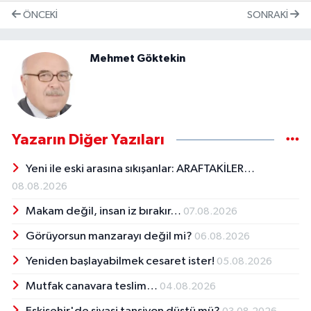
ÖNCEKI
SONRAKI
Mehmet Göktekin
Yazarın Diğer Yazıları
Yeni ile eski arasına sıkışanlar: ARAFTAKİLER…
08.08.2026
Makam değil, insan iz bırakır…
07.08.2026
Görüyorsun manzarayı değil mi?
06.08.2026
Yeniden başlayabilmek cesaret ister!
05.08.2026
Mutfak canavara teslim…
04.08.2026