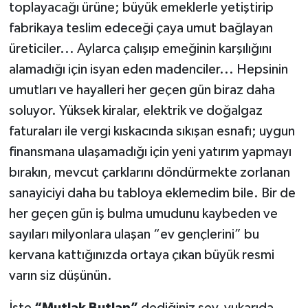
toplayacağı ürüne; büyük emeklerle yetiştirip
fabrikaya teslim edeceği çaya umut bağlayan
üreticiler... Aylarca çalışıp emeğinin karşılığını
alamadığı için isyan eden madenciler... Hepsinin
umutları ve hayalleri her geçen gün biraz daha
soluyor. Yüksek kiralar, elektrik ve doğalgaz
faturaları ile vergi kıskacında sıkışan esnafı; uygun
finansmana ulaşamadığı için yeni yatırım yapmayı
bırakın, mevcut çarklarını döndürmekte zorlanan
sanayiciyi daha bu tabloya eklemedim bile. Bir de
her geçen gün iş bulma umudunu kaybeden ve
sayıları milyonlara ulaşan “ev gençlerini” bu
kervana kattığınızda ortaya çıkan büyük resmi
varın siz düşünün.
İşte
“Mutlak Butlan”
dediğiniz şey, yukarıda