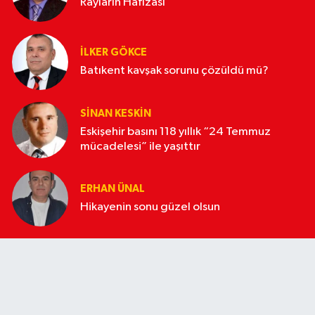
Rayların Hafızası
İLKER GÖKCE
Batıkent kavşak sorunu çözüldü mü?
SINAN KESKIN
Eskişehir basını 118 yıllık “24 Temmuz
mücadelesi” ile yaşıttır
ERHAN ÜNAL
Hikayenin sonu güzel olsun