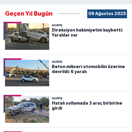
Geçen Yıl Bugün
09 Ağustos 2025
ASAYİŞ
Direksiyon hakimiyetini kaybetti:
Yaralılar var
ASAYİŞ
Beton mikseri otomobilin üzerine
devrildi: 6 yaralı
ASAYİŞ
Hatalı sollamada 3 araç birbirine
girdi