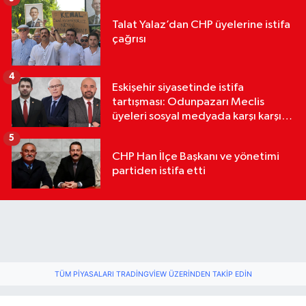
Talat Yalaz’dan CHP üyelerine istifa
çağrısı
4
Eskişehir siyasetinde istifa
tartışması: Odunpazarı Meclis
üyeleri sosyal medyada karşı karşıya
geldi
5
CHP Han İlçe Başkanı ve yönetimi
partiden istifa etti
TÜM PIYASALARI TRADINGVIEW ÜZERINDEN TAKIP EDIN