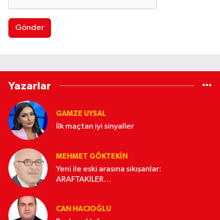
Gönder
Yazarlar
GAMZE UYSAL
İlk maçtan iyi sinyaller
MEHMET GÖKTEKIN
Yeni ile eski arasına sıkışanlar:
ARAFTAKİLER…
CAN HACIOĞLU