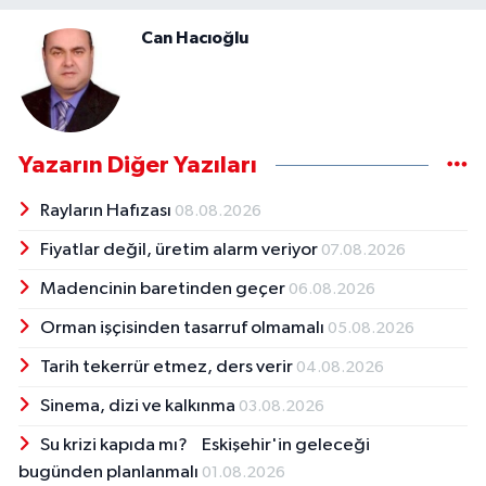
Can Hacıoğlu
Yazarın Diğer Yazıları
Rayların Hafızası
08.08.2026
Fiyatlar değil, üretim alarm veriyor
07.08.2026
Madencinin baretinden geçer
06.08.2026
Orman işçisinden tasarruf olmamalı
05.08.2026
Tarih tekerrür etmez, ders verir
04.08.2026
Sinema, dizi ve kalkınma
03.08.2026
Su krizi kapıda mı? Eskişehir'in geleceği
bugünden planlanmalı
01.08.2026