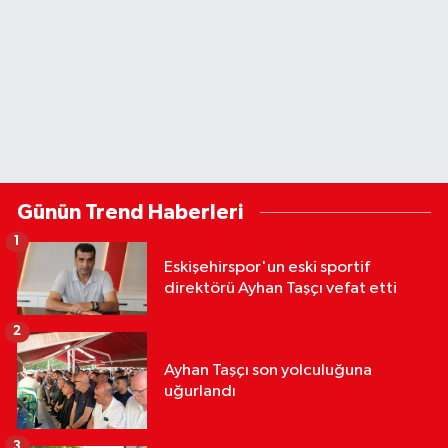
Günün Trend Haberleri
1
Eskişehirspor'un eski sportif
direktörü Ayhan Taşçı vefat etti
2
Ayhan Taşçı son yolculuğuna
uğurlandı
3