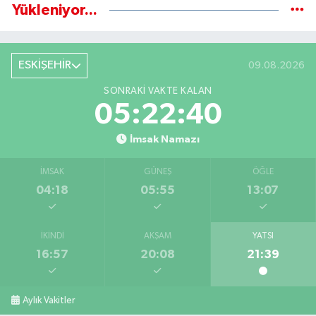
Yükleniyor...
ESKİŞEHİR
09.08.2026
SONRAKI VAKTE KALAN
05:22:39
İmsak Namazı
İMSAK
GÜNEŞ
ÖĞLE
04:18
05:55
13:07
İKINDI
AKŞAM
YATSI
16:57
20:08
21:39
Aylık Vakitler